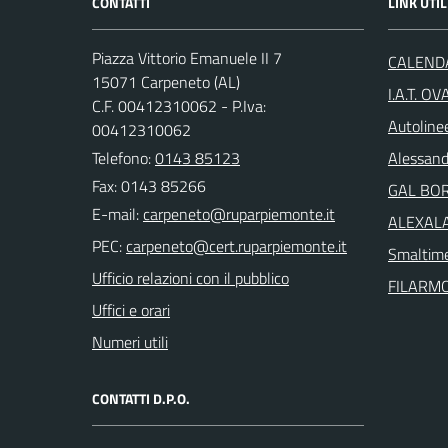
CONTATTI
LINK UTIL
Piazza Vittorio Emanuele II 7
CALENDA
15071 Carpeneto (AL)
I.A.T. O
C.F. 00412310062 - P.Iva:
Autoline
00412310062
Telefono:
0143 85123
Alessand
Fax: 0143 85266
GAL BO
E-mail:
ALEXALA 
PEC:
Smaltime
Ufficio relazioni con il pubblico
FILARM
Uffici e orari
Numeri utili
CONTATTI D.P.O.