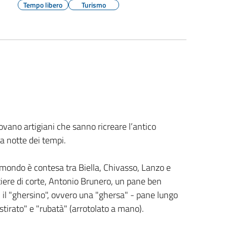
Tempo libero
Turismo
trovano artigiani che sanno ricreare l’antico
a notte dei tempi.
 mondo è contesa tra Biella, Chivasso, Lanzo e
iere di corte, Antonio Brunero, un pane ben
ì il "ghersino", ovvero una "ghersa" - pane lungo
 "stirato" e "rubatà" (arrotolato a mano).