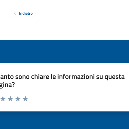
Indietro
anto sono chiare le informazioni su questa
gina?
a da 1 a 5 stelle la pagina
ta 1 stelle su 5
Valuta 2 stelle su 5
Valuta 3 stelle su 5
Valuta 4 stelle su 5
Valuta 5 stelle su 5