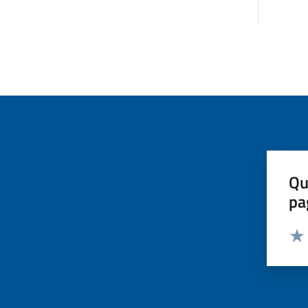
Qu
pa
Valut
Valu